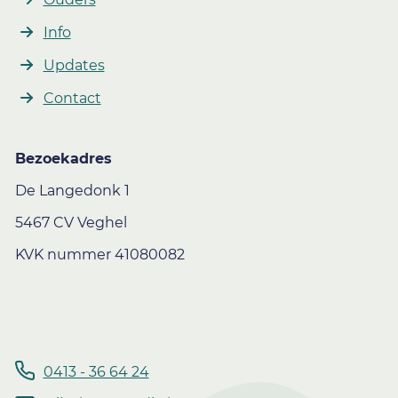
Info
Updates
Contact
Bezoekadres
De Langedonk 1
5467 CV Veghel
KVK nummer 41080082
0413 - 36 64 24